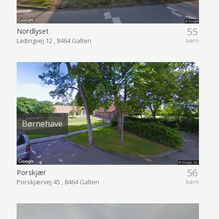
55
Nordlyset
Ladingvej 12 , 8464 Galten
børn
Børnehave
56
Porskjær
Porskjærvej 45 , 8464 Galten
børn