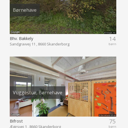
Børnehave
14
Bhv. Bakkely
Sandgravvej 11 , 8660 Skanderborg
børn
Vuggestue, Børnehave
75
Bifrost
Ægirsvej 1 , 8660 Skanderborg
børn