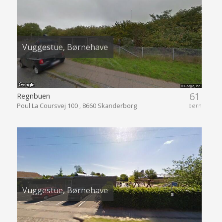
Vuggestue, Børnehave
61
Regnbuen
Poul La Coursvej 100 , 8660 Skanderborg
børn
Vuggestue, Børnehave