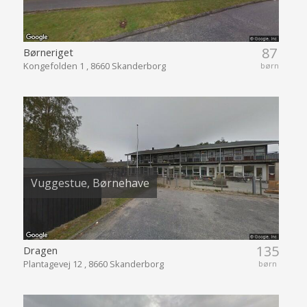
87
Børneriget
Kongefolden 1 , 8660 Skanderborg
børn
Vuggestue, Børnehave
135
Dragen
Plantagevej 12 , 8660 Skanderborg
børn