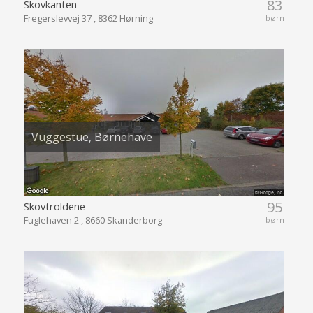
83
Skovkanten
Fregerslevvej 37 , 8362 Hørning
børn
Vuggestue, Børnehave
95
Skovtroldene
Fuglehaven 2 , 8660 Skanderborg
børn