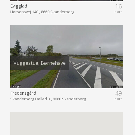
16
Evigglad
Horsensvej 140 , 8660 Skanderborg
børn
Vuggestue, Børnehave
49
Fredensgård
Skanderborg Fælled 3 , 8660 Skanderborg
børn