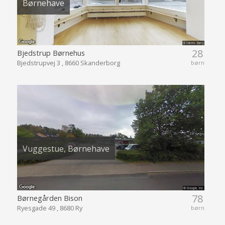
Børnehave
28
Bjedstrup Børnehus
Bjedstrupvej 3 , 8660 Skanderborg
børn
Vuggestue, Børnehave
78
Børnegården Bison
Ryesgade 49 , 8680 Ry
børn