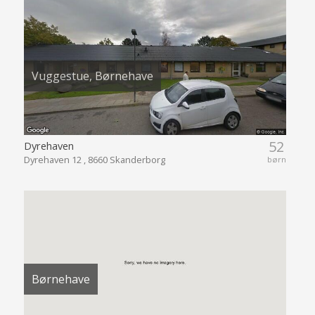
Vuggestue, Børnehave
52
Dyrehaven
Dyrehaven 12 , 8660 Skanderborg
børn
Børnehave