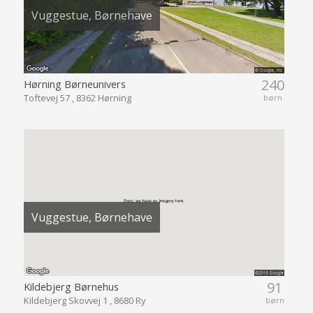
Vuggestue, Børnehave
240
Hørning Børneunivers
Toftevej 57 , 8362 Hørning
børn
Vuggestue, Børnehave
91
Kildebjerg Børnehus
Kildebjerg Skovvej 1 , 8680 Ry
børn