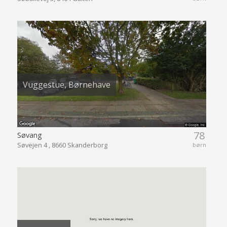
Vuggestue, Børnehave
78
Søvang
Søvejen 4 , 8660 Skanderborg
børn