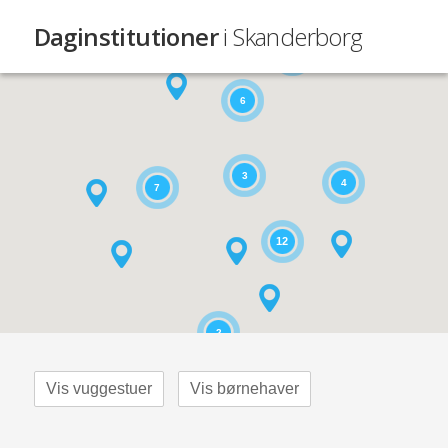
Daginstitutioner
i Skanderborg
2
6
3
4
7
12
2
Vis vuggestuer
Vis børnehaver