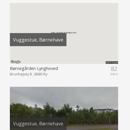
Vuggestue, Børnehave
82
Børnegården Lynghoved
Brunhøjvej 8 , 8680 Ry
børn
Vuggestue, Børnehave