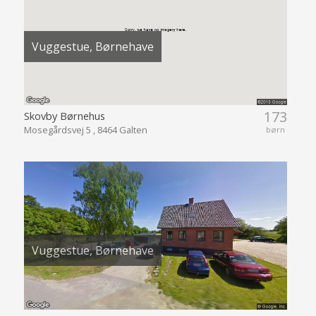
Vuggestue, Børnehave
173
Skovby Børnehus
Mosegårdsvej 5 , 8464 Galten
børn
Vuggestue, Børnehave