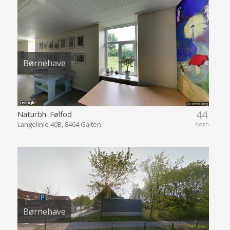
Børnehave
44
Naturbh. Følfod
Langelinie 40B, 8464 Galten
børn
Børnehave