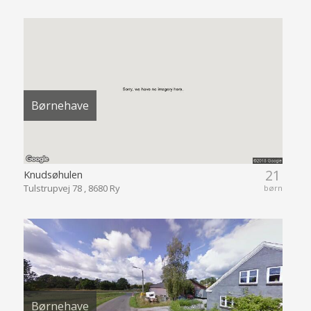
Børnehave
21
Knudsøhulen
Tulstrupvej 78 , 8680 Ry
børn
Børnehave