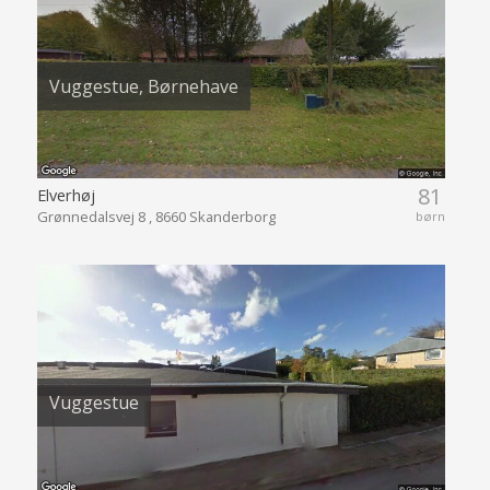
Vuggestue, Børnehave
81
Elverhøj
Grønnedalsvej 8 , 8660 Skanderborg
børn
Vuggestue