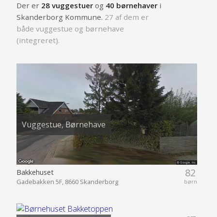
Der er
28 vuggestuer
og
40 børnehaver
i
Skanderborg Kommune.
27 af dem er
både vuggestue og børnehave
(integreret).
Vuggestue, Børnehave
82
Bakkehuset
Gadebakken 5F, 8660 Skanderborg
børn