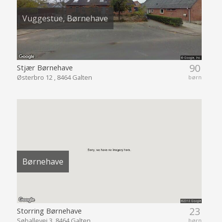
Vuggestue, Børnehave
90
Stjær Børnehave
Østerbro 12 , 8464 Galten
børn
Børnehave
23
Storring Børnehave
Søballevej 3, 8464 Galten
børn