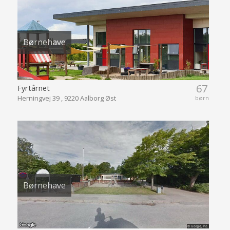
Børnehave
67
Fyrtårnet
Herningvej 39 , 9220 Aalborg Øst
børn
Børnehave