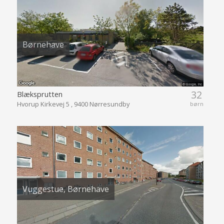
Børnehave
32
Blæksprutten
Hvorup Kirkevej 5 , 9400 Nørresundby
børn
Vuggestue, Børnehave