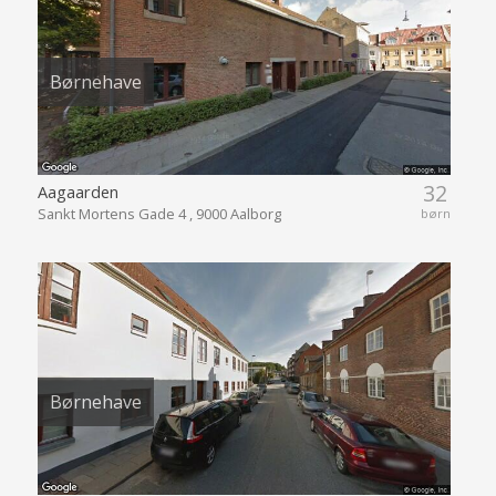
Børnehave
32
Aagaarden
Sankt Mortens Gade 4 , 9000 Aalborg
børn
Børnehave