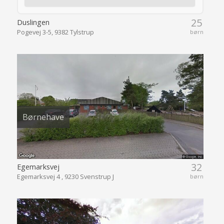
25
Duslingen
Pogevej 3-5, 9382 Tylstrup
børn
Børnehave
32
Egemarksvej
Egemarksvej 4 , 9230 Svenstrup J
børn