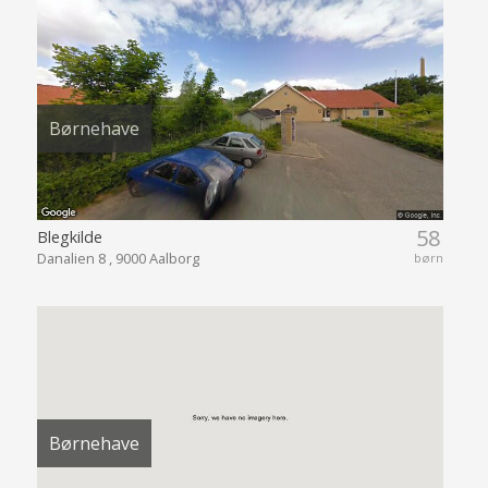
Børnehave
58
Blegkilde
Danalien 8 , 9000 Aalborg
børn
Børnehave