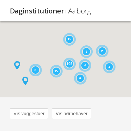
Daginstitutioner
i Aalborg
15
2
6
105
4
4
8
15
6
Vis vuggestuer
Vis børnehaver