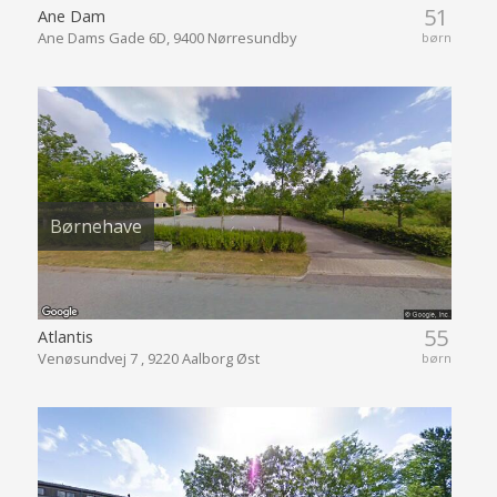
51
Ane Dam
Ane Dams Gade 6D, 9400 Nørresundby
børn
Børnehave
55
Atlantis
Venøsundvej 7 , 9220 Aalborg Øst
børn