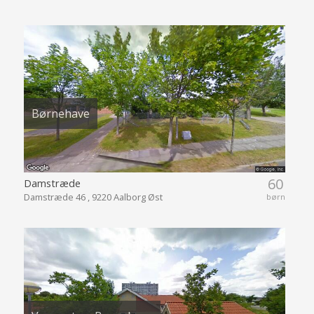
Børnehave
60
Damstræde
Damstræde 46 , 9220 Aalborg Øst
børn