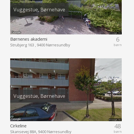
Vuggestue, Børnehave
6
Børnenes akademi
Strubjerg 163 , 9400 Nørresundby
børn
Vuggestue, Børnehave
48
Cirkeline
Skansevej 88A, 9400 Nørresundby
børn