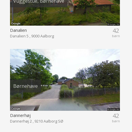
Vuggestue, Børnehave
42
Danalien
Danalien 5 , 9000 Aalborg
børn
Børnehave
42
Dannerhøj
Dannerhøj 2 , 9210 Aalborg SØ
børn