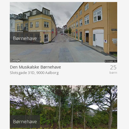
Børnehave
25
Den Musikalske Børnehave
Slotsgade 31D, 9000 Aalborg
børn
Børnehave