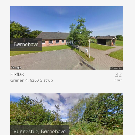
Børnehave
32
Flikflak
Grenen 4 , 9260 Gistrup
børn
Vuggestue, Børnehave