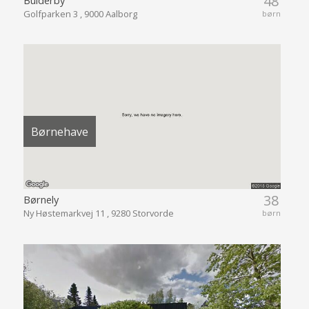
48
Bulderby
Golfparken 3 , 9000 Aalborg
børn
Børnehave
38
Børnely
Ny Høstemarkvej 11 , 9280 Storvorde
børn