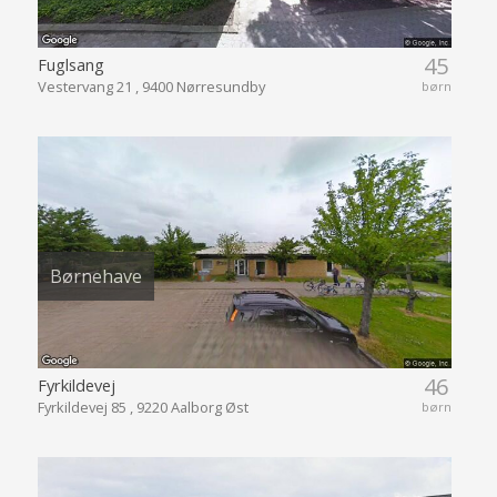
45
Fuglsang
Vestervang 21 , 9400 Nørresundby
børn
Børnehave
46
Fyrkildevej
Fyrkildevej 85 , 9220 Aalborg Øst
børn