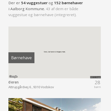
Der er
54 vuggestuer
og
152 børnehaver
i Aalborg Kommune.
43 af dem er både
vuggestue og børnehave (integreret).
Børnehave
28
6'eren
Attrupgårdvej 6 , 9310 Vodskov
børn