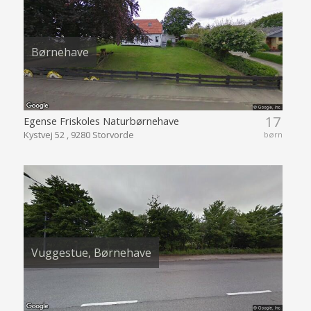
Børnehave
17
Egense Friskoles Naturbørnehave
Kystvej 52 , 9280 Storvorde
børn
Vuggestue, Børnehave