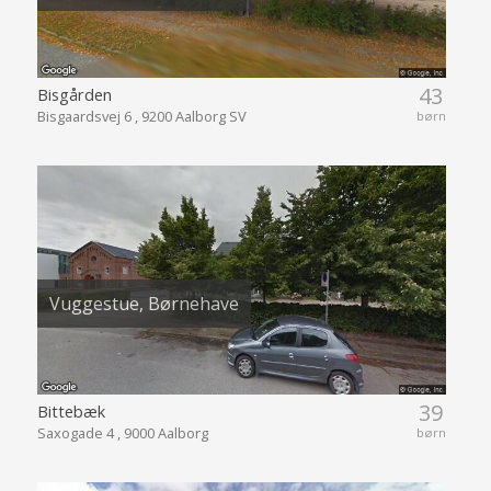
43
Bisgården
Bisgaardsvej 6 , 9200 Aalborg SV
børn
Vuggestue, Børnehave
39
Bittebæk
Saxogade 4 , 9000 Aalborg
børn