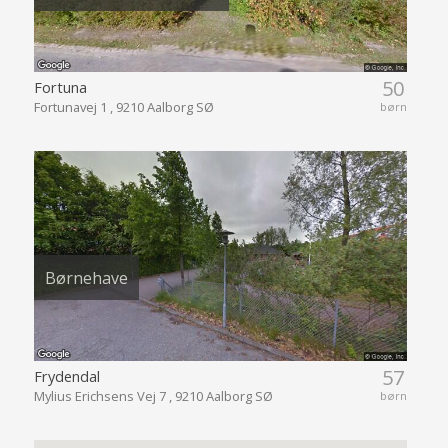
50
Fortuna
Fortunavej 1 , 9210 Aalborg SØ
børn
Børnehave
57
Frydendal
Mylius Erichsens Vej 7 , 9210 Aalborg SØ
børn