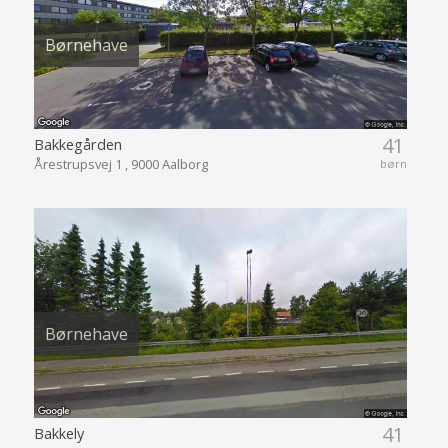
Børnehave
41
Bakkegården
Årestrupsvej 1 , 9000 Aalborg
børn
Børnehave
41
Bakkely