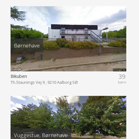
Børnehave
39
Bikuben
Th.Staunings Vej 9 , 9210 Aalborg SØ
børn
Vuggestue, Børnehave