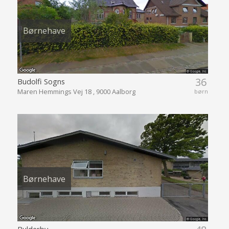
Børnehave
36
Budolfi Sogns
Maren Hemmings Vej 18 , 9000 Aalborg
børn
Børnehave